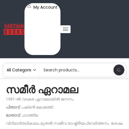
My Account
സമീർ ഏറാമല
1981-ൽ വടകര ഏറാമലയിൽ ജനനം.
പിതാവ്
: പക്രൻ കോമത്ത്.
മാതാവ്
: ഫാത്തിമ.
വിദ്യാർത്ഥികാലം മുതൽ സജീവ രാഷ്ട്രീയപ്രവർത്തനം. ശേഷം