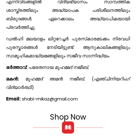
എന്നിവിടങ്ങളിൽ വിദ്യഭ്യാസം. സാമ്പത്തിക
ശാസ്ത്രത്തിലും അദ്ധ്യാപക പരിശീലനത്തിലും
ബിരുദങ്ങൾ. ഏറെക്കാലം അദ്ധ്യാപികയായി
പ്രവർത്തിച്ചു.
ഡൽഹി മലയാളം ലിറ്ററേച്ചർ പുരസ്‌കാരമടക്കം നിരവധി
പുരസ്കാരങ്ങൾ നേടിയിട്ടുണ്ട്. ആനുകാലികങ്ങളിലും
സാമൂഹികമാദ്ധ്യമങ്ങളിലും സജീവ സാന്നിദ്ധ്യം.
ഭർത്താവ്:
പരേതനായ മുഹമ്മദ് നജീബ്.
മകൻ:
മുഹമ്മദ് അമൻ നജീബ്. (എഞ്ചിനിയറിംഗ്
വിദ്യാർത്ഥി)
Email:
shabi-mikaz@gmail.com
Shop Now