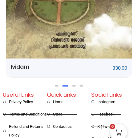
Rithubhethangal
320.00
Useful Links
Quick Links
Social Links
Privacy Policy
Home
Instagram
Terms and Conditions
Store
Facebook
0
Refund and Returns
Contact us
X (Twitter)