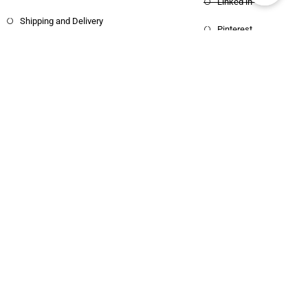
Policy
Linked in
Shipping and Delivery
Pinterest
Copyright © 2025 Haritham Books. All
Designed and Developed by
Xpertos.in
rights reserved