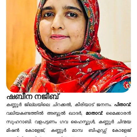
ഷബീന നജീബ്
കണ്ണൂർ ജില്ലയിലെ ചിറക്കൽ, കീരിയാട് ജനനം.
പിതാവ്:
വലിയകണ്ടത്തിൽ അബ്ദുൽ ഖാദർ,
മാതാവ്:
മൈക്കാരൻ
സുഹറാബി. വളപട്ടണം ഗവ ഹൈസ്കൂൾ, കണ്ണൂർ ചിന്മയ
മിഷൻ കോളേജ്, കണ്ണൂർ മാമ്പ ബിഎഡ്ഡ് കോളേജ്