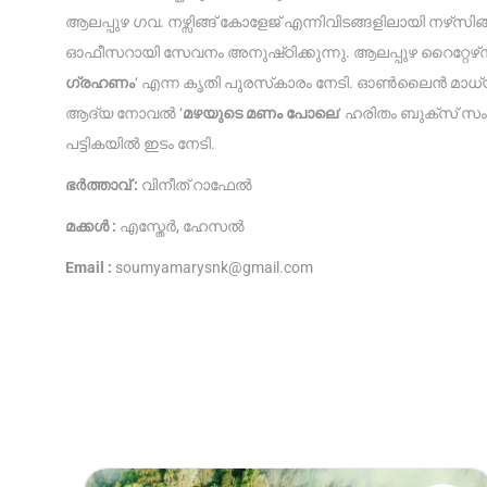
ആലപ്പുഴ ഗവ. നഴ്സ‌ിങ്ങ് കോളേജ് എന്നിവിടങ്ങളിലായി നഴ്‌സിങ
ഓഫീസറായി സേവനം അനുഷ്‌ഠിക്കുന്നു. ആലപ്പുഴ റൈറ്റേഴ്‌
ഗ്രഹണം
‘ എന്ന കൃതി പുരസ്‌കാരം നേടി. ഓൺലൈൻ മാധ്യമത
ആദ്യ നോവൽ ‘
മഴയുടെ മണം പോലെ
‘ ഹരിതം ബുക്സ‌് സ
പട്ടികയിൽ ഇടം നേടി.
ഭർത്താവ് :
വിനീത് റാഫേൽ
മക്കൾ :
എസ്തേർ, ഹേസൽ
Email :
soumyamarysnk@gmail.com