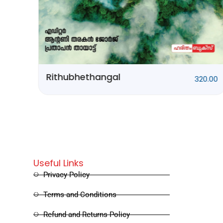
0.00
Rithubhethangal
320.00
Useful Links
Privacy Policy
Terms and Conditions
Refund and Returns Policy