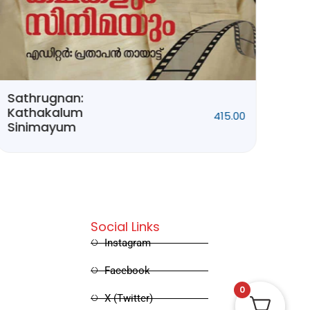
Sathrugnan:
Ivi
Kathakalum
415.00
Sinimayum
Social Links
Instagram
Facebook
0
X (Twitter)