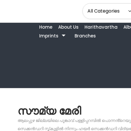
Home
About Us
Harithavartha
Al
Imprints
Branches
സൗമ്യ മേരി
ആലപ്പുഴ ജില്ലയിലെ പൂങ്കാവ് പള്ളിപ്പറമ്പിൽ പൊന്നൻ്റ
സെക്കൻഡറി സ്ക്‌കൂളിൽ നിന്നും ഹയർ സെക്കൻഡറി വിദ്യഭ