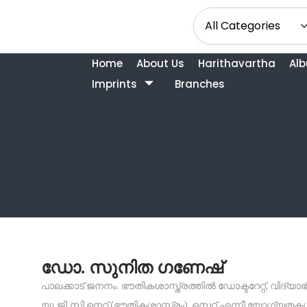
Home
About Us
Harithavartha
Al
Imprints
Branches
ഡോ. സുനിത ഗണേഷ്
പാലക്കാട് ജനനം. ഭൗതികശാസ്ത്രത്തിൽ ഡോക്ടറേറ്റ്, വി
യു.ജി.സി നെറ്റ് (ഭൗതികശാസ്ത്രം), സെറ്റ് എന്നീ യോഗ്യ