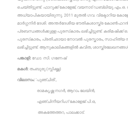
ചെയ്തിട്ടുണ്ട്. ഫാറൂക്ക് കോളേജ്, വയനാട് ഡബ്ലിയു.എം.ഒ
അധ്യാപികയായിരുന്നു. 2011 മുതൽ ഗവ. വിക്ടോറിയ കോ
മാർഗ്ഗനിർ ദേശി. അന്തർദേശീയ ഭൗതികശാസ്ത്ര കോൺഫറൻസു
പ്രബന്ധങ്ങൾക്കുള്ള പുരസ്‌കാരം ലഭിച്ചിട്ടുണ്ട്. കരിമഷിക്
പുരസ്‌കാരം, പ്രതിഛായാ നോവൽ പുരസ്ക‌ാരം, സാഹിത്യ സം
ലഭിച്ചിട്ടുണ്ട്. ആനുകാലികങ്ങളിൽ കവിത, ശാസ്ത്രലേഖനങ്ങ
പങ്കാളി:
ഡോ. സി. ഗണേഷ്
മകൾ:
തംബുരു (സ്നിഗ്ദ്ധ)
വിലാസം:
‘പുഞ്ചിരി’,
രാമകൃഷ്ണ നഗർ, ആറാം ലേയിൻ,
എഞ്ചിനീയറിംഗ് കോളേജ് പി.ഒ,
അകത്തേത്തറ, പാലക്കാട്.