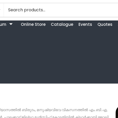
bum
Online Store
Catalogue
Events
Quotes
ദ്യാഭ്യാസത്തിൽ ബിരുദം, മനുഷ്യവിഭവ വികസനത്തിൽ എം.ബി.എ,
തകൾ. പാലക്കാട് ജില്ലാ മുൻസിഫ് കോടതിയിൽ ക്ലാർക്കായി ജോലി