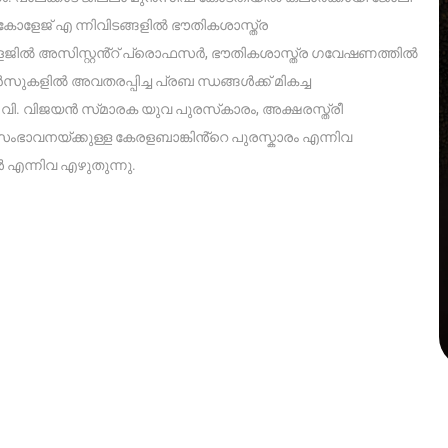
. കോളേജ് എ ന്നിവിടങ്ങളിൽ ഭൗതികശാസ്ത്ര
ളേജിൽ അസിസ്റ്റൻ്റ് പ്രൊഫസർ, ഭൗതികശാസ്ത്ര ഗവേഷണത്തിൽ
കളിൽ അവതരപ്പിച്ച പ്രബ ന്ധങ്ങൾക്ക് മികച്ച
ക് ഒ.വി. വിജയൻ സ്‌മാരക യുവ പുരസ്‌കാരം, അക്ഷരസ്ത്രീ
ഭാവനയ്ക്കുള്ള കേരളബാങ്കിൻ്റെ പുരസ്കാരം എന്നിവ
ൾ എന്നിവ എഴുതുന്നു.