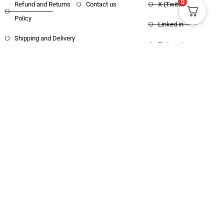
0
Refund and Returns
Contact us
X (Twitter)
Policy
Linked in
Shipping and Delivery
Pinterest
Copyright © 2025 Haritham Books. All
Designed and Developed by
Xpertos.in
rights reserved