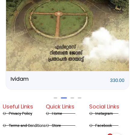
Rithubhethangal
320.00
Useful Links
Quick Links
Social Links
Privacy Policy
Home
Instagram
Terms and Conditions
Store
Facebook