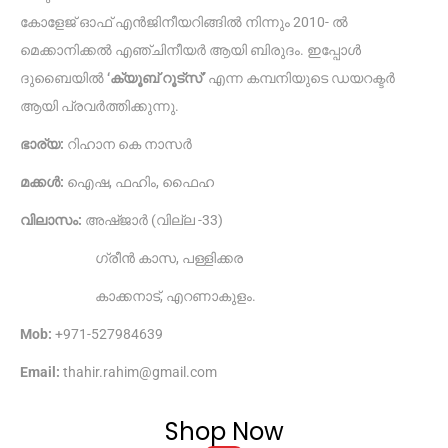
കോളേജ് ഓഫ് എൻജിനീയറിങ്ങിൽ നിന്നും 2010- ൽ
മെക്കാനിക്കൽ എഞ്ചിനീയർ ആയി ബിരുദം. ഇപ്പോൾ
ദുബൈയിൽ
‘ക്യൂബ് റൂട്‌സ്’
എന്ന കമ്പനിയുടെ ഡയറക്ടർ
ആയി പ്രവർത്തിക്കുന്നു.
ഭാര്യ:
റിഹാന കെ നാസർ
മക്കൾ:
ഐഷ, ഫഹിം, ഫൈഹ
വിലാസം:
അഷ്ജാർ (വില്ല -33)
ഗ്രീൻ കാസ, പള്ളിക്കര
കാക്കനാട്, എറണാകുളം.
Mob:
+971-527984639
Email:
thahir.rahim@gmail.com
Shop Now