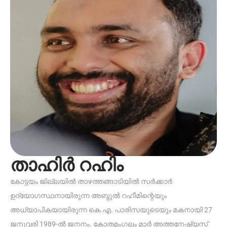
താഹിർ റഹിം
കോട്ടയം ജില്ലയിൽ താഴത്തങ്ങാടിയിൽ സർക്കാർ
ഉദ്യോഗസ്ഥനായിരുന്ന അബ്ദുൽ റഹീമിന്റെയും
അധ്യാപികയായിരുന്ന കെ.എ. പാരിസയുടെയും മകനായി 27
ജനുവരി 1989-ൽ ജനനം. കോതമംഗലം മാർ അത്തനേഷ്യസ്