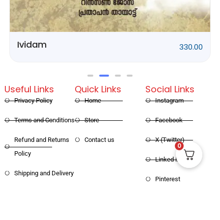
Rithubhethangal
320.00
Useful Links
Quick Links
Social Links
Privacy Policy
Home
Instagram
Terms and Conditions
Store
Facebook
0
Refund and Returns
Contact us
X (Twitter)
Policy
Linked in
Shipping and Delivery
Pinterest