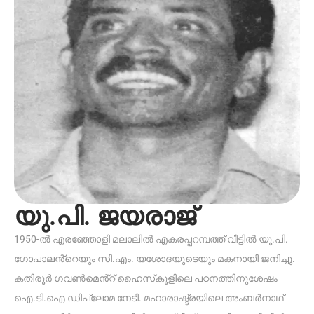
യു.പി. ജയരാജ്
1950-ൽ എരഞ്ഞോളി മലാലിൽ എകരപ്പറമ്പത്ത് വീട്ടിൽ യൂ.പി.
ഗോപാലൻ്റെയും സി.എം. യശോദയുടെയും മകനായി ജനിച്ചു.
കതിരൂർ ഗവൺമെൻ്റ് ഹൈസ്‌കൂളിലെ പഠനത്തിനുശേഷം
ഐ.ടി.ഐ ഡിപ്ലോമ നേടി. മഹാരാഷ്ട്രയിലെ അംബർനാഥ്