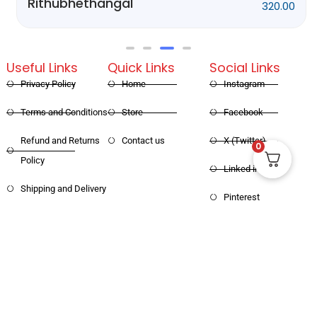
Rithubhethangal
320.00
Useful Links
Quick Links
Social Links
Privacy Policy
Home
Instagram
Terms and Conditions
Store
Facebook
Refund and Returns
Contact us
X (Twitter)
0
Policy
Linked in
Shipping and Delivery
Pinterest
Copyright © 2025 Haritham Books. All
Designed and Developed by
Xpertos.in
rights reserved