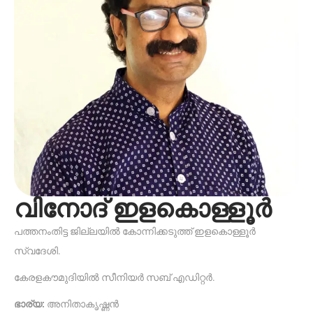
വിനോദ് ഇളകൊള്ളൂർ
പത്തനംതിട്ട ജില്ലയിൽ കോന്നിക്കടുത്ത് ഇളകൊള്ളൂർ
സ്വദേശി.
കേരളകൗമുദിയിൽ സീനിയർ സബ് എഡിറ്റർ.
ഭാര്യ:
അനിതാകൃഷ്ണൻ