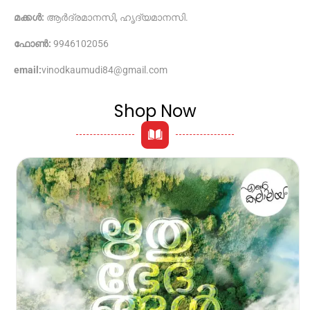
മക്കൾ:
ആർദ്രമാനസി, ഹൃദ്യമാനസി.
ഫോൺ:
9946102056
email:
vinodkaumudi84@gmail.com
Shop Now