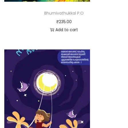
Bhumivathukkal P.O
₹
235.00
Add to cart