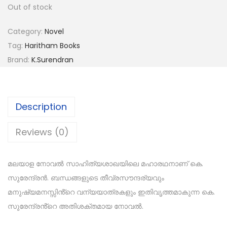
Out of stock
Category:
Novel
Tag:
Haritham Books
Brand:
K.Surendran
Description
Reviews (0)
മലയാള നോവൽ സാഹിത്യശാഖയിലെ മഹാരഥനാണ് കെ.
സുരേന്ദ്രൻ. ബന്ധങ്ങളുടെ തീവ്രസൗന്ദര്യവും
മനുഷ്യമനസ്സിൻ്റെ വന്യയാത്രകളും ഇതിവൃത്തമാകുന്ന കെ.
സുരേന്ദ്രൻ്റെ അതിശക്തമായ നോവൽ.