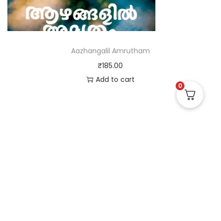
Aazhangalil Amrutham
₹
185.00
Add to cart
0
Useful Links
Quick Links
Social Links
Privacy Policy
Home
Instagram
Terms and Conditions
Store
Facebook
Refund and Returns
Contact us
X (Twitter)
Policy
Linked in