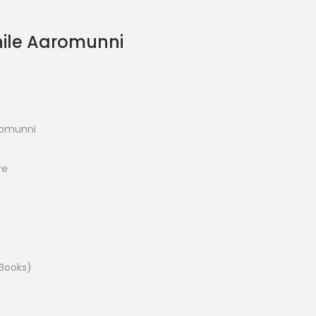
ile Aaromunni
romunni
re
 Books)