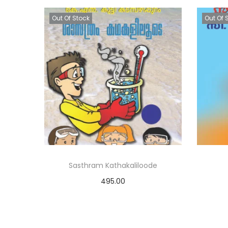
Out Of Stock
Out Of 
Sasthram Kathakaliloode
495.00
Read more