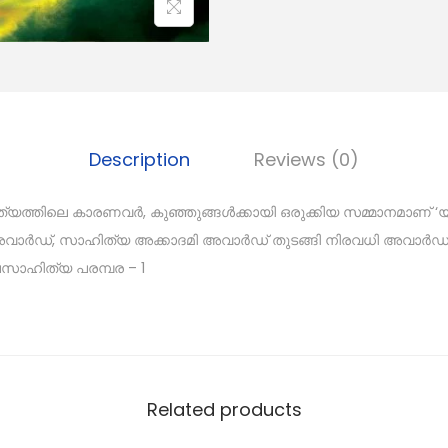
Description
Reviews (0)
്തിലെ കാരണവർ, കുഞ്ഞുങ്ങൾക്കായി ഒരുക്കിയ സമ്മാനമാണ് 
വാർഡ്, സാഹിത്യ അക്കാദമി അവാർഡ് തുടങ്ങി നിരവധി അവാർഡു
ലസാഹിത്യ പരമ്പര – 1
Related products