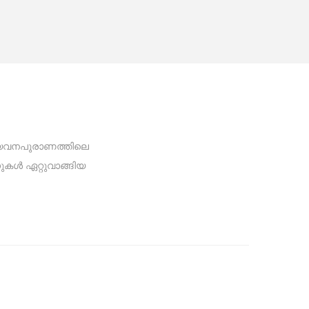
‘യവനപുരാണത്തിലെ
കൾ ഏറ്റുവാങ്ങിയ