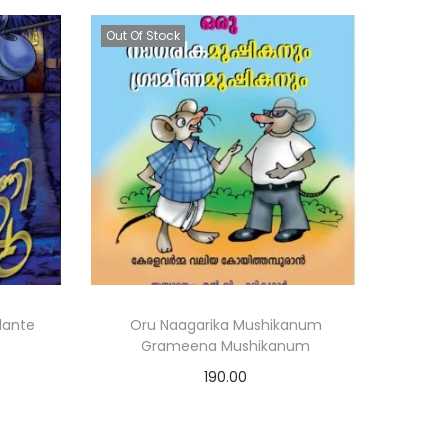
Out Of Stock
lante
Oru Naagarika Mushikanum
Grameena Mushikanum
190.00
Read more