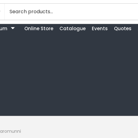
bum
Online Store
Catalogue
Events
Quotes
Aaromunni