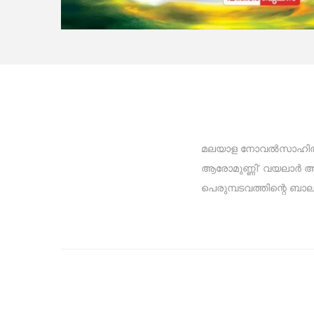
മലയാള നോവൽസാഹിത്യത
ആരോമുണ്ണി’ വയലാർ അ
പെരുമ്പടവത്തിന്റെ ബാ