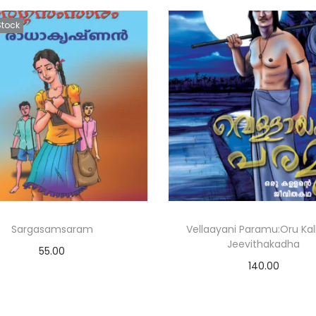
Stock
Sargasamsaram
Vellaayani Paramu:Oru Kal
Jeevithakadha
55.00
140.00
Read more
Add to cart