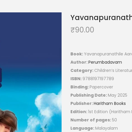
Yavanapuranath
₹
90.00
Book:
Yavanapuranathile Aa
Author:
Perumbadavam
Category:
Children’s Literatu
ISBN:
9788197197789
Binding:
Papercover
Publishing Date:
May 2025
Publisher:
Haritham Books
Edition:
1st Edition (Haritham
Number of pages:
50
Language:
Malayalam