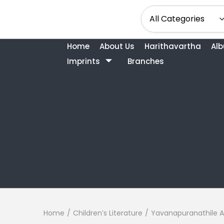
Home
About Us
Harithavartha
Al
Imprints
Branches
Home
/
Children’s Literature
/
Yavanapuranathile 