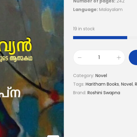
Number of pages:
242
Language:
Malayalam
19 in stock
Category:
Novel
Tags:
Haritham Books
,
Novel
,
Brand:
Roshini Swapna