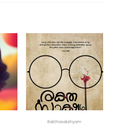
Rakthasakshyam