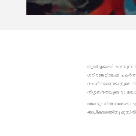
തുടർച്ചയായി കാണുന്ന 
ശരീരങ്ങളിലേക്ക് പകർന
സംഗീതമാണയാളുടെ അടയാ
നിശ്ശബ്‌ദതയുടെ ഭാഷയായ
ഞാനും നിങ്ങളുമടക്കം
അധികാരത്തിനു മുമ്പിൽ 