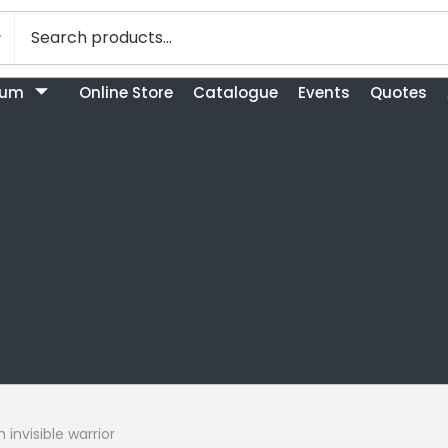
bum
Online Store
Catalogue
Events
Quotes
invisible warrior