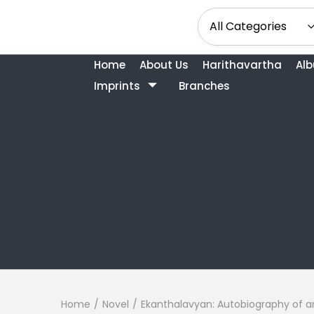
Home
About Us
Harithavartha
Al
Imprints
Branches
Home
/
Novel
/
Ekanthalavyan: Autobiography of an 