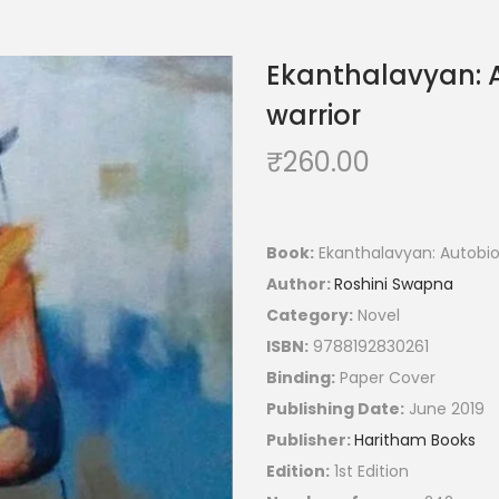
Ekanthalavyan: A
warrior
₹
260.00
Book:
Ekanthalavyan: Autobiog
Author:
Roshini Swapna
Category:
Novel
ISBN:
9788192830261
Binding:
Paper Cover
Publishing Date:
June 2019
Publisher:
Haritham Books
Edition:
1st Edition