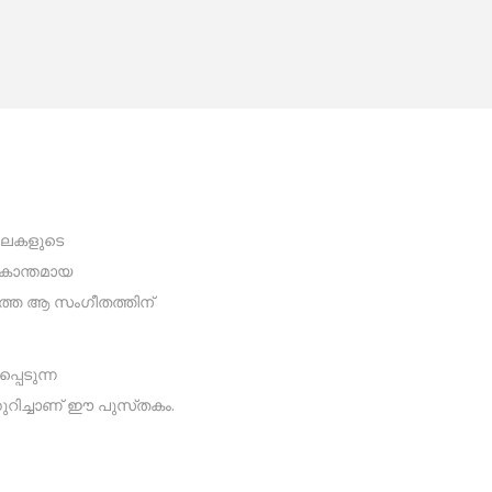
 ഇലകളുടെ
ഏകാന്തമായ
ത്ത ആ സംഗീതത്തിന്
പെടുന്ന
ുറിച്ചാണ് ഈ പുസ്‌തകം.