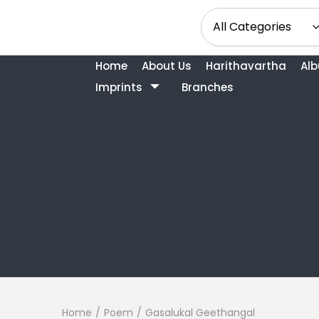
Home
About Us
Harithavartha
Al
Imprints
Branches
Home
/
Poem
/
Gasalukal Geethangal