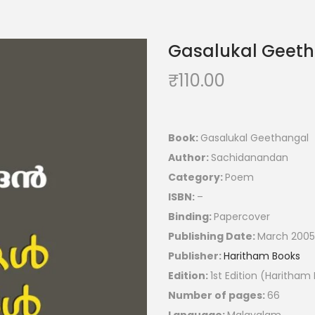
Gasalukal Geet
₹
110.00
Book:
Gasalukal Geethangal
Author:
Sachidanandan
Category:
Poem
ISBN:
–
Binding:
Papercover
Publishing Date:
March 2005
Publisher:
Haritham Books
Edition:
1st Edition (Haritham
Number of pages:
66
Language:
Malayalam