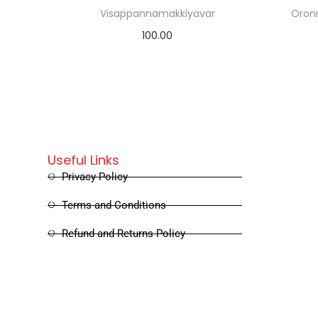
Visappannamakkiyavar
Oron
100.00
Read more
Useful Links
Privacy Policy
Terms and Conditions
Refund and Returns Policy
Shipping and Delivery