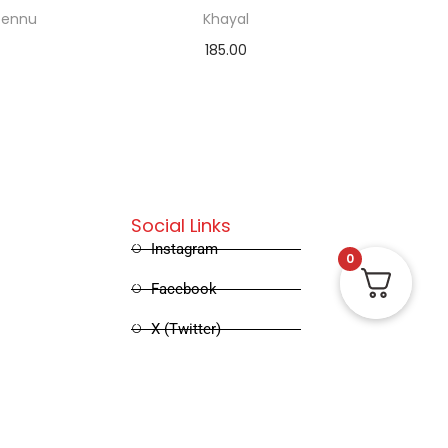
pennu
Khayal
185.00
Add to cart
Social Links
Instagram
0
Facebook
X (Twitter)
Linked in
Pinterest