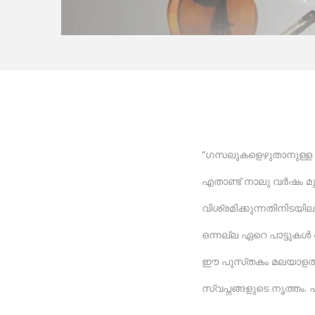
“ഗസലുകളെഴുതാനുള്ള 
എതാണ്ട് നാലു വർഷം മുമ
വിശ്രമിക്കുന്നതിനിടയിലാ
ഒന്നല്ല ഏറെ പാട്ടുകൾ 
ഈ പുസ്‌തകം മലയാളത്ത
സ്വ‌പ്നങ്ങളുടെ നൃത്തം