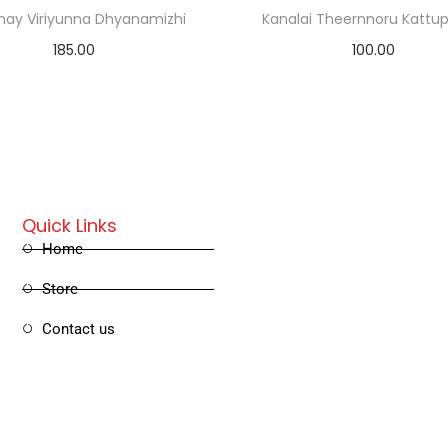
nay Viriyunna Dhyanamizhi
Kanalai Theernnoru Kattu
185.00
100.00
Add to cart
Add to cart
Quick Links
Home
Store
Contact us