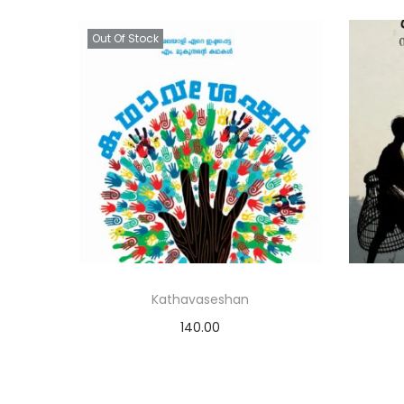
Out Of Stock
Kathavaseshan
140.00
Read more