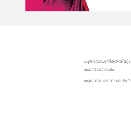
പൂർവ്വാധുനികതയിലും 
കഥാസമാഹാരം.
മുകുന്ദൻ തന്നെ അഭിപ്ര