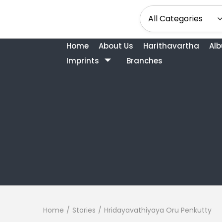
Home
About Us
Harithavartha
Al
Imprints
Branches
Home
/
Stories
/
Hridayavathiyaya Oru Penkutty