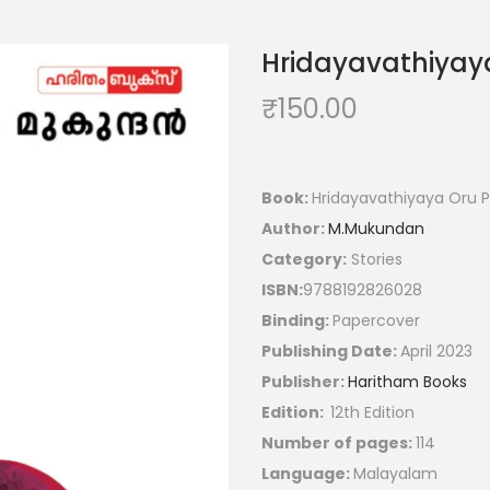
Hridayavathiyay
₹
150.00
Book:
Hridayavathiyaya Oru 
Author:
M.Mukundan
Category:
Stories
ISBN:
9788192826028
Binding:
Papercover
Publishing Date:
April 2023
Publisher:
Haritham Books
Edition:
12th Edition
Number of pages:
114
Language:
Malayalam