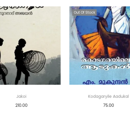
Out Of Stock
Jakoi
Kodagaryile Aadukal
210.00
75.00
Add to cart
Read more