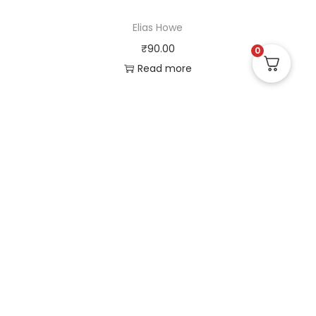
Elias Howe
₹
90.00
0
Read more
Useful Links
Quick Links
Social Links
Privacy Policy
Home
Instagram
Terms and Conditions
Store
Facebook
Refund and Returns
Contact us
X (Twitter)
Policy
Linked in
Shipping and Delivery
Pinterest