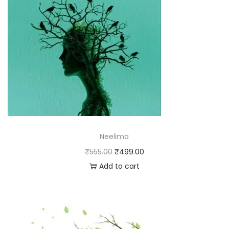
Neelima
₹
555.00
₹
499.00
Add to cart