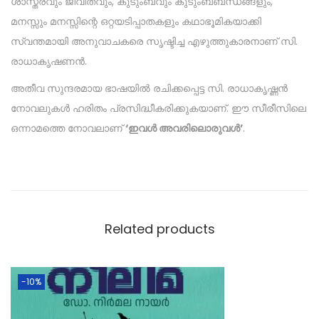
ശാസ്ത്രവും ജീവിതവും, കുടുംബവും കുടുംബബന്ധങ്ങളും,
മനസ്സും മനസ്സിന്റെ ഒറ്റയടിപ്പാതകളും കഥാഭൂമികയാക്കി
സ്വന്തമായി അനുവാചകരെ സൃഷ്ടിച്ച എഴുത്തുകാരനാണ് സി.
രാധാകൃഷണൻ.
അതീവ സുന്ദരമായ ഭാഷയിൽ രചിക്കപ്പെട്ട സി. രാധാകൃഷ്ണൻ
നോവലുകൾ ഹരിതം പ്രസിദ്ധീകരിക്കുകയാണ്. ഈ സീരീസിലെ
ഒന്നാമത്തെ നോവലാണ്
‘ഇവൾ അവരിലൊരുവൾ’
.
Related products
-10%