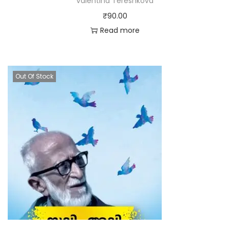
Valentina Tereshkova
₹
90.00
Read more
Out Of Stock