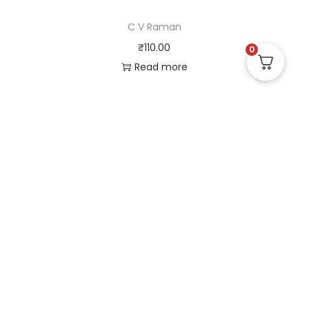
C V Raman
₹
110.00
0
Read more
Useful Links
Quick Links
Social Links
Privacy Policy
Home
Instagram
Terms and Conditions
Store
Facebook
Refund and Returns
Contact us
X (Twitter)
Policy
Linked in
Shipping and Delivery
Pinterest