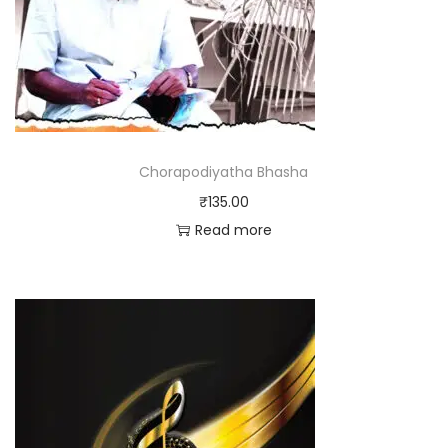
Chorapodiyatha Bhasha
₹
135.00
Read more