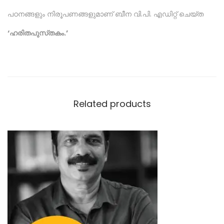
പഠനങ്ങളും നിരൂപണങ്ങളുമാണ് ബീന വി.പി. എഡിറ്റ് ചെയ്ത
‘ഹരിതപുസ്‌തകം.’
Related products