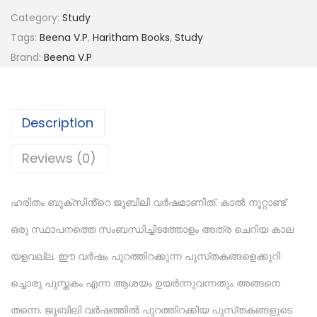
Category:
Study
Tags:
Beena V.P
,
Haritham Books
,
Study
Brand:
Beena V.P
Description
Reviews (0)
ഹരിതം ബുക്‌സിൻ്റെ ജൂബിലി വർഷമാണിത്. കാൽ നൂറ്റാണ്ട്
ഒരു സ്ഥാപനത്തെ സംബന്ധിച്ചിടത്തോളം അത്ര ചെറിയ കാല
യളവല്ല. ഈ വർഷം പുറത്തിറക്കുന്ന പുസ്‌തകങ്ങളെക്കുറി
ച്ചൊരു പുസ്ത‌കം എന്ന ആശയം ഉയർന്നുവന്നതും അങ്ങനെ
തന്നെ. ജൂബിലി വർഷത്തിൽ പുറത്തിറക്കിയ പുസ്‌തകങ്ങളുടെ