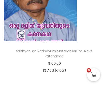
Adithyanum Radhayum Mattuchilarum-Novel
Patanangal
₹
100.00
Add to cart
0
Useful Links
Quick Links
Social Links
Privacy Policy
Home
Instagram