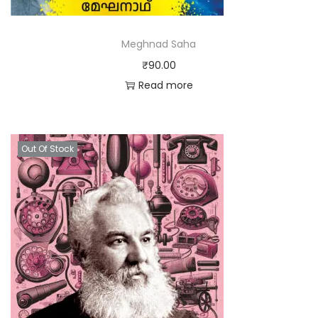
Meghnad Saha
₹
90.00
Read more
Out Of Stock