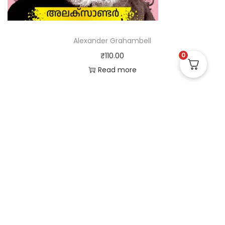
Alexander Grahambell
₹
110.00
0
Read more
Useful Links
Quick Links
Social Links
Privacy Policy
Home
Instagram
Terms and Conditions
Store
Facebook
Refund and Returns
Contact us
X (Twitter)
Policy
Linked in
Shipping and Delivery