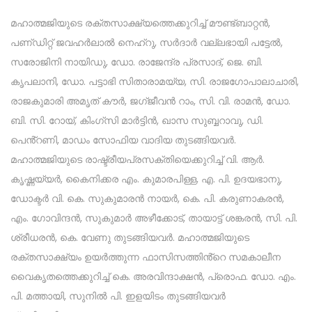
മഹാത്മജിയുടെ രക്തസാക്ഷ്യത്തെക്കുറിച്ച് മൗണ്ട്ബാറ്റൻ,
പണ്‌ഡിറ്റ് ജവഹർലാൽ നെഹ്റു, സർദാർ വല്ലഭായി പട്ടേൽ,
സരോജിനി നായിഡു, ഡോ. രാജേന്ദ്ര പ്രസാദ്, ജെ. ബി.
കൃപലാനി, ഡോ. പട്ടാഭി സിതാരാമയ്യ, സി. രാജഗോപാലാചാരി,
രാജകുമാരി അമൃത് കൗർ, ജഗ്‌ജീവൻ റാം, സി. വി. രാമൻ, ഡോ.
ബി. സി. റോയ്, കിംഗ്‌സി മാർട്ടിൻ, ഖാസ സുബ്ബറാവു, ഡി.
പെൻ്റണി, മാഡം സോഫിയ വാദിയ തുടങ്ങിയവർ.
മഹാത്മജിയുടെ രാഷ്ട്രീയപ്രസക്തിയെക്കുറിച്ച് വി. ആർ.
കൃഷ്ണയ്യർ, കൈനിക്കര എം. കുമാരപിള്ള, എ. പി. ഉദയഭാനു,
ഡോക്ടർ വി. കെ. സുകുമാരൻ നായർ, കെ. പി. കരുണാകരൻ,
എം. ഗോവിന്ദൻ, സുകുമാർ അഴീക്കോട്, തായാട്ട് ശങ്കരൻ, സി. പി.
ശ്രീധരൻ, കെ. വേണു തുടങ്ങിയവർ. മഹാത്മജിയുടെ
രക്തസാക്ഷ്യം ഉയർത്തുന്ന ഫാസിസത്തിൻ്റെ സമകാലീന
വൈകൃതത്തെക്കുറിച്ച് കെ. അരവിന്ദാക്ഷൻ, പ്രൊഫ. ഡോ. എം.
പി. മത്തായി, സുനിൽ പി. ഇളയിടം തുടങ്ങിയവർ