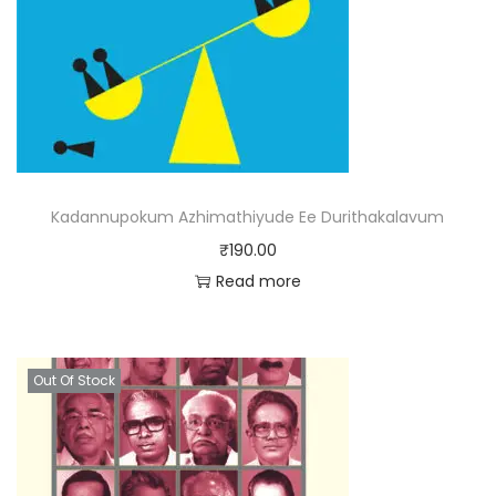
Kadannupokum Azhimathiyude Ee Durithakalavum
₹
190.00
Read more
Out Of Stock