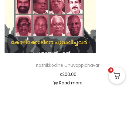
Kozhikkodine Chuvappichavar
0
₹
200.00
Read more
Useful Links
Quick Links
Social Links
Privacy Policy
Home
Instagram