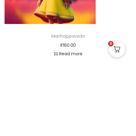
Manhappavada
0
₹
160.00
Read more
Useful Links
Quick Links
Social Links
Privacy Policy
Home
Instagram
Terms and Conditions
Store
Facebook
Refund and Returns
Contact us
X (Twitter)
Policy