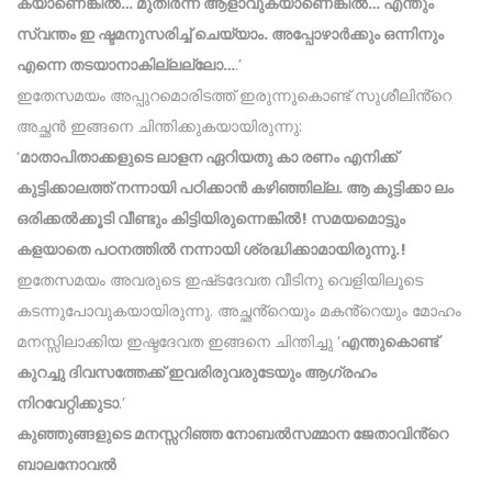
കയാണെങ്കിൽ… മുതിർന്ന ആളാവുകയാണെങ്കിൽ… എന്തും
സ്വന്തം ഇ ഷ്ടമനുസരിച്ച് ചെയ്യാം. അപ്പോഴാർക്കും ഒന്നിനും
എന്നെ തടയാനാകില്ലല്ലോ…
.’
ഇതേസമയം അപ്പുറമൊരിടത്ത് ഇരുന്നുകൊണ്ട് സുശീലിൻ്റെ
അച്ഛൻ ഇങ്ങനെ ചിന്തിക്കുകയായിരുന്നു:
‘
മാതാപിതാക്കളുടെ ലാളന ഏറിയതു കാ രണം എനിക്ക്
കുട്ടിക്കാലത്ത് നന്നായി പഠിക്കാൻ കഴിഞ്ഞില്ല. ആ കുട്ടിക്കാ ലം
ഒരിക്കൽക്കൂടി വീണ്ടും കിട്ടിയിരുന്നെങ്കിൽ! സമയമൊട്ടും
കളയാതെ പഠനത്തിൽ നന്നായി ശ്രദ്ധിക്കാമായിരുന്നു.!
ഇതേസമയം അവരുടെ ഇഷ്‌ടദേവത വീടിനു വെളിയിലൂടെ
കടന്നുപോവുകയായിരുന്നു. അച്ഛൻ്റെയും മകൻ്റെയും മോഹം
മനസ്സിലാക്കിയ ഇഷ്ടദേവത ഇങ്ങനെ ചിന്തിച്ചു ‘
എന്തുകൊണ്ട്
കുറച്ചു ദിവസത്തേക്ക് ഇവരിരുവരുടേയും ആഗ്രഹം
നിറവേറ്റിക്കുടാ
.’
കുഞ്ഞുങ്ങളുടെ മനസ്സറിഞ്ഞ നോബൽസമ്മാന ജേതാവിൻ്റെ
ബാലനോവൽ