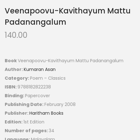
Veenapoovu-Kavithayum Mattu
Padanangalum
140.00
Book
Veenapoovu-Kavithayum Mattu Padanangalum
Author:
Kumaran Asan
Category:
Poem – Classics
ISBN:
9788182822238
Binding:
Papercover
Publishing Date:
February 2008
Publisher:
Haritham Books
Edition:
1st Edition
Number of pages:
34
Language:
Malayalam