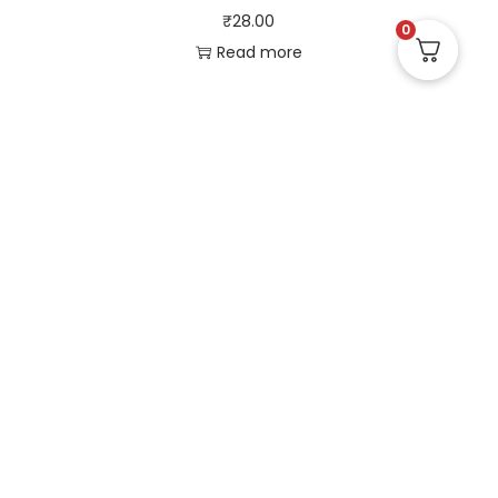
₹
28.00
0
Read more
Useful Links
Quick Links
Social Links
Privacy Policy
Home
Instagram
Terms and Conditions
Store
Facebook
Refund and Returns
Contact us
X (Twitter)
Policy
Linked in
Shipping and Delivery
Pinterest