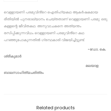
വെള്ളായണി പരമുവിൻ്റെ ഐതിഹ്യകഥ ആകർഷകമായ
രീതിയിൽ പുനരാഖ്യാനം ചെയ്ത‌താണ് വെള്ളായണി പരമു: ഒരു
കള്ളന്റെ ജീവിതകഥ. അനുവാചകനെ അത്യന്തം
രസിപ്പിക്കുന്നവിധം വെള്ളായണി പരമുവിൻ്റെ കഥ
പറഞ്ഞുപോകുന്നതിൽ ഗ്രന്ഥകാരി വിജയിച്ചിട്ടുണ്ട്.
-ഡോ. കെ.
ശ്രീകുമാർ
മലയാള
ബാലസാഹിത്യചരിത്രം
Related products