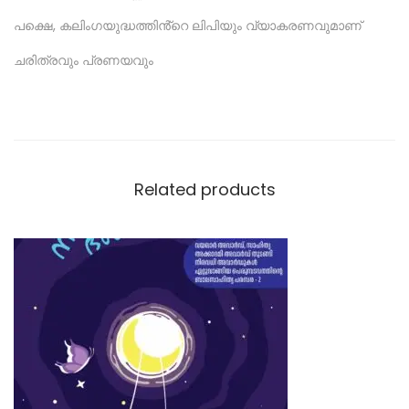
പക്ഷെ, കലിംഗയുദ്ധത്തിൻ്റെ ലിപിയും വ്യാകരണവുമാണ്
ചരിത്രവും പ്രണയവും
Related products