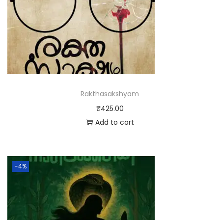
Rakthasakshyam
₹
425.00
Add to cart
-4%