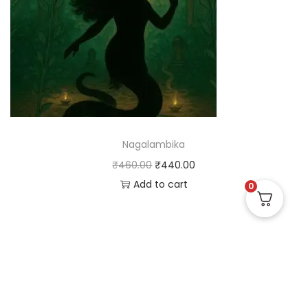
Nagalambika
₹
460.00
₹
440.00
Add to cart
0
Useful Links
Quick Links
Social Links
Privacy Policy
Home
Instagram