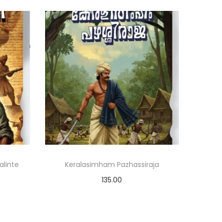
alinte
Keralasimham Pazhassiraja
135.00
Add to cart