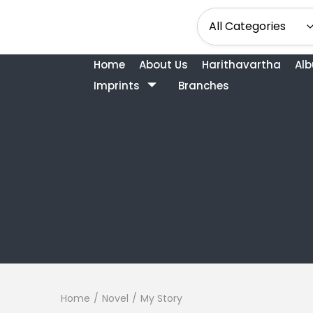
Home
About Us
Harithavartha
Al
Imprints
Branches
Home
/
Novel
/
My Story