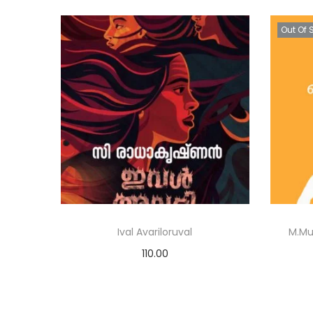
Out Of 
Ival Avariloruval
M.Mu
110.00
Add to cart