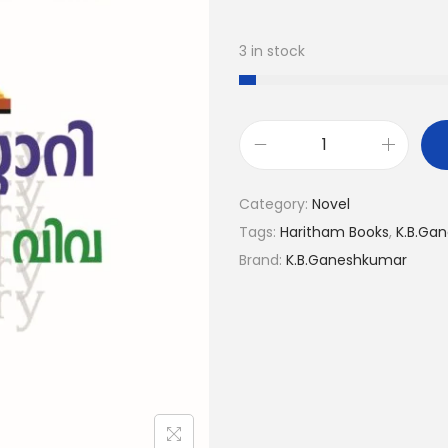
3 in stock
Category:
Novel
Tags:
Haritham Books
,
K.B.Ga
Brand:
K.B.Ganeshkumar