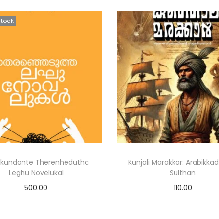
Stock
kundante Therenhedutha
Kunjali Marakkar: Arabikkad
Leghu Novelukal
Sulthan
500.00
110.00
Read more
Add to cart