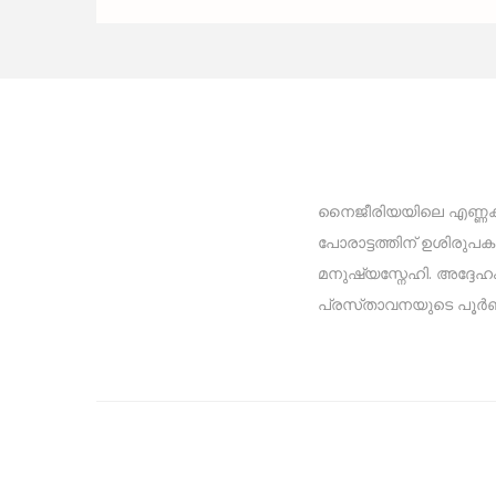
നൈജീരിയയിലെ എണ്ണക്കു
പോരാട്ടത്തിന് ഉശിരു
മനുഷ്യസ്നേഹി. അദ്ദേഹം 
പ്രസ്‌താവനയുടെ പൂർ