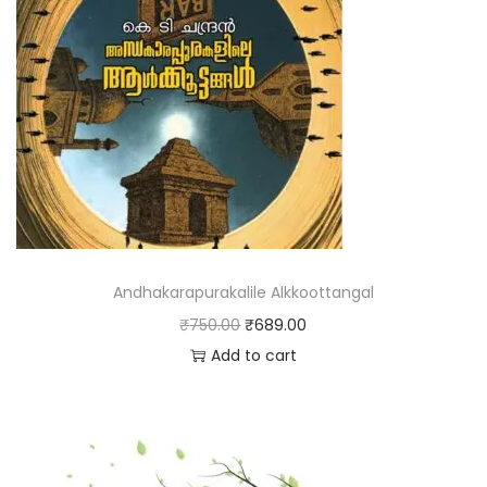
Andhakarapurakalile Alkkoottangal
₹
750.00
₹
689.00
Add to cart