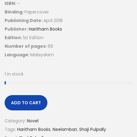
ISBN:
–
Binding:
Papercover
Publishing Date:
April 2018
Publisher:
Haritham Books
Edition:
1st Edition
Number of pages:
66
Language:
Malayalam
1 in stock
ADD TO CART
Category:
Novel
Tags:
Haritham Books
,
Neelambari
,
Shaji Pulpally