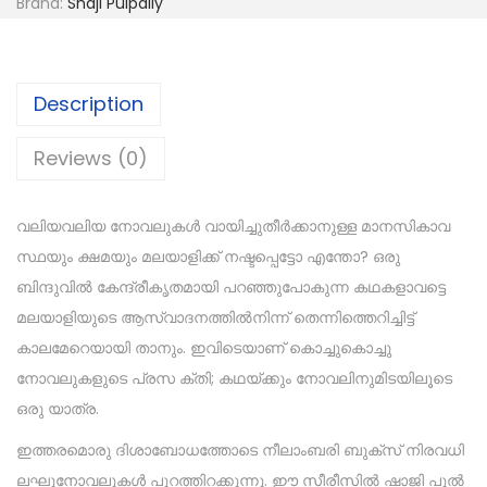
Brand:
Shaji Pulpally
Description
Reviews (0)
വലിയവലിയ നോവലുകൾ വായിച്ചുതീർക്കാനുള്ള മാനസികാവ
സ്ഥയും ക്ഷമയും മലയാളിക്ക് നഷ്ടപ്പെട്ടോ എന്തോ? ഒരു
ബിന്ദുവിൽ കേന്ദ്രീകൃതമായി പറഞ്ഞുപോകുന്ന കഥകളാവട്ടെ
മലയാളിയുടെ ആസ്വാദനത്തിൽനിന്ന് തെന്നിത്തെറിച്ചിട്ട്
കാലമേറെയായി താനും. ഇവിടെയാണ് കൊച്ചുകൊച്ചു
നോവലുകളുടെ പ്രസ ക്തി; കഥയ്ക്കും നോവലിനുമിടയിലൂടെ
ഒരു യാത്ര.
ഇത്തരമൊരു ദിശാബോധത്തോടെ നീലാംബരി ബുക്‌സ് നിരവധി
ലഘുനോവലുകൾ പുറത്തിറക്കുന്നു. ഈ സീരീസിൽ ഷാജി പുൽ