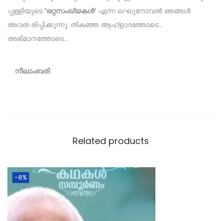
പ്പള്ളിയുടെ
‘ഒറ്റസംഖ്യകൾ’
എന്ന ലഘുനോവൽ ഞങ്ങൾ
അവത രിപ്പിക്കുന്നു. തികഞ്ഞ ആഹ്ളാദത്തോടെ…
അഭിമാനത്തോടെ…
നീലാംബരി
Related products
-8%