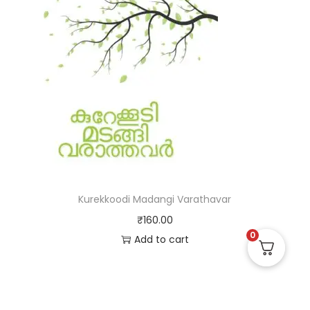
Kurekkoodi Madangi Varathavar
₹
160.00
0
Add to cart