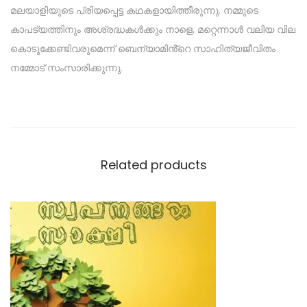
മലയാളിയുടെ പ്രിയപ്പെട്ട കഥകളായിത്തീരുന്നു. നമ്മുടെ
കാപട്യത്തിനും അശ്രദ്ധകൾക്കും നാളെ, മറ്റെന്നാൾ വലിയ വില
കൊടുക്കേണ്ടിവരുമെന്ന് ബെന്യാമിൻ്റെ സാഹിത്യജീവിതം
നമ്മോട് സംസാരിക്കുന്നു.
Related products