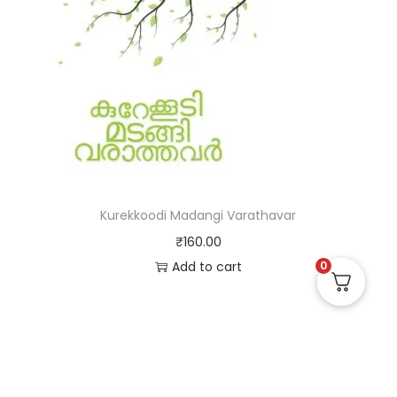
Kurekkoodi Madangi Varathavar
₹
160.00
Add to cart
0
Useful Links
Quick Links
Social Links