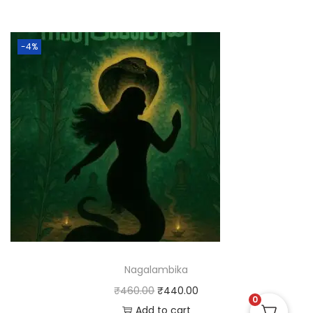
-4%
Nagalambika
₹
460.00
₹
440.00
0
Add to cart