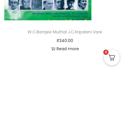
W.C.Banrjee Muthal J.C.Kripalani Vare
₹
340.00
Read more
0
Useful Links
Quick Links
Social Links
Privacy Policy
Home
Instagram
Terms and Conditions
Store
Facebook
Refund and Returns
Contact us
X (Twitter)
Policy
Linked in