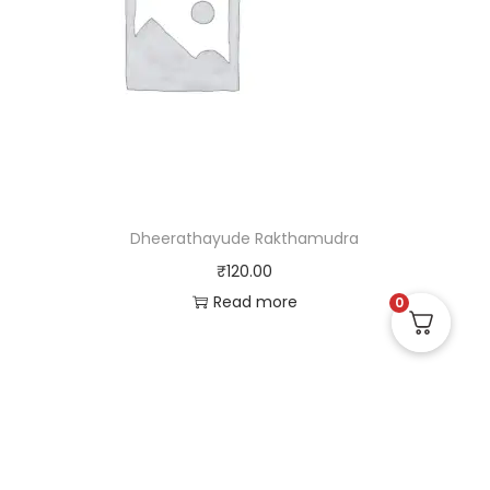
Dheerathayude Rakthamudra
₹
120.00
Read more
0
Useful Links
Quick Links
Social Links
Privacy Policy
Home
Instagram