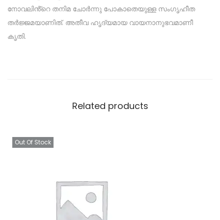
നോവലിൻ്റെ തനിമ ചോർന്നു പോകാതെയുള്ള സംഗൃഹീത
തർജ്ജമയാണിത്. അതീവ ഹൃദ്യമായ വായനാനുഭവമാണീ
കൃതി.
Related products
Out Of Stock