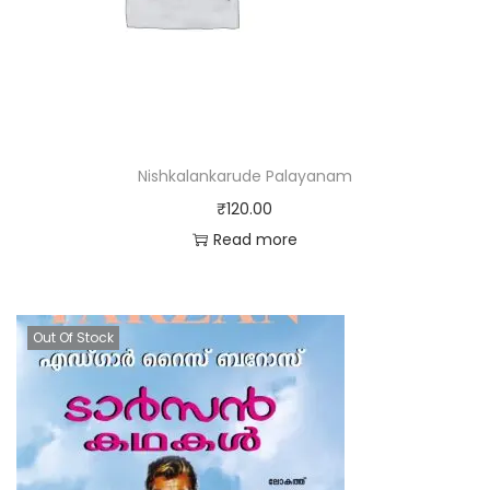
Nishkalankarude Palayanam
₹
120.00
Read more
Out Of Stock