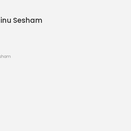
hinu Sesham
esham