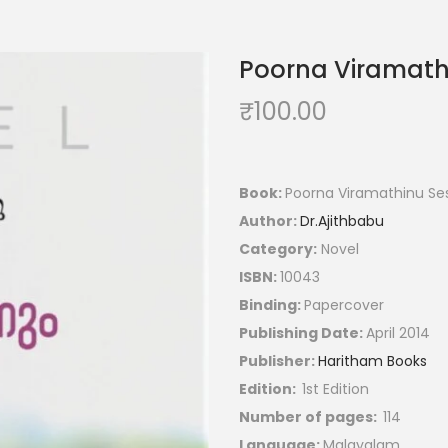
Poorna Viramat
₹
100.00
Book:
Poorna Viramathinu S
Author:
Dr.Ajithbabu
Category:
Novel
ISBN:
10043
Binding:
Papercover
Publishing Date:
April 2014
Publisher:
Haritham Books
Edition:
1st Edition
Number of pages:
114
Language:
Malayalam