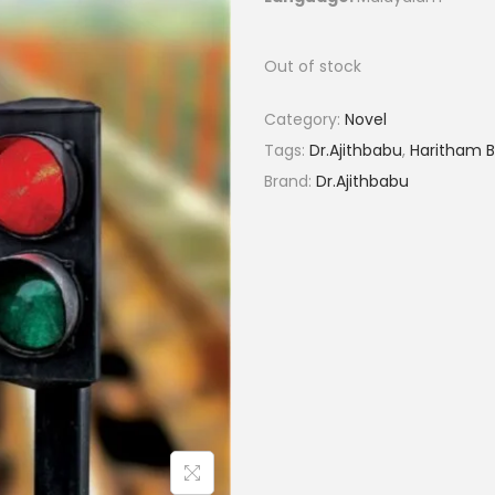
Out of stock
Category:
Novel
Tags:
Dr.Ajithbabu
,
Haritham 
Brand:
Dr.Ajithbabu