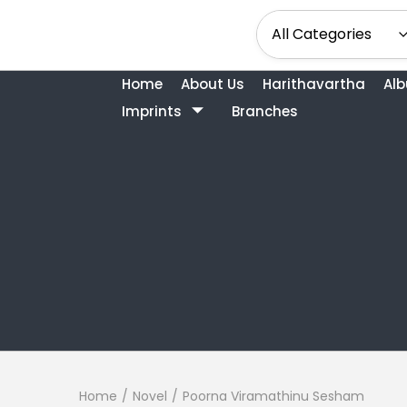
Home
About Us
Harithavartha
Al
Imprints
Branches
Home
/
Novel
/
Poorna Viramathinu Sesham