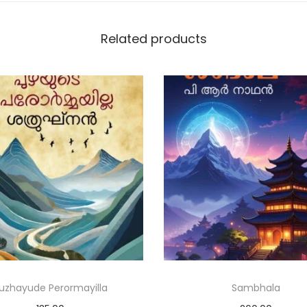
Related products
uzhayude Perormayilla
Sambhala