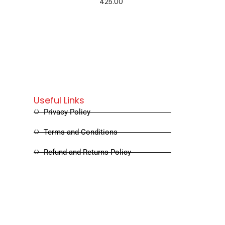
425.00
Add to cart
Useful Links
Privacy Policy
Terms and Conditions
Refund and Returns Policy
Shipping and Delivery