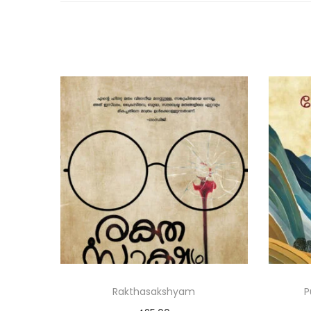
Rakthasakshyam
P