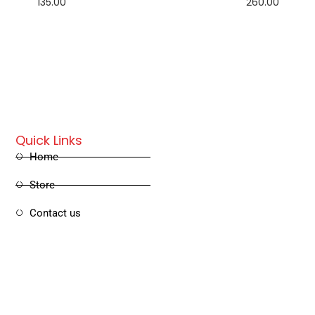
135.00
260.00
Add to cart
Add to cart
Quick Links
Home
Store
Contact us