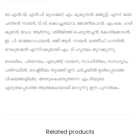
ഓ.എൻ.വി, എൻ.പി. മുഹമ്മദ്, എം. മുകുന്ദൻ, മമ്മൂട്ടി, എസ്. ജയ
ചന്ദ്രൻ നായർ, ടി.വി. കൊച്ചുബാവ, ജോൺപോൾ, എം.കെ. ഹരി
കുമാർ, ഡോ. ആർസു, ശ്രീജിത്ത് പെരുന്തച്ചൻ, കോഴിക്കോടൻ,
ഇ. പി. രാജഗോപാലൻ, രജി ആർ. നായർ, ലത്തീഫ് പറമ്പിൽ,
രഘുരാമൻ എന്നിവരുമായി എം. ടി ഹൃദയം തുറക്കുന്നു.
ബാല്യം, പ്രണയം, എഴുത്ത്, വായന, സാഹിത്യം, സൗഹൃദം,
പരിസ്ഥിതി, രാഷ്ട്രീയം തുടങ്ങി ഈ ചർച്ചയിൽ ഉൾപ്പെടാത്ത
വിഷയങ്ങളില്ല. അതുകൊണ്ടുതന്നെ എം.ടിയുടെ
എഴുതപ്പെടാത്ത ആത്മകഥയായി മാറുന്നു ഈ പുസ്‌തകം
Related products