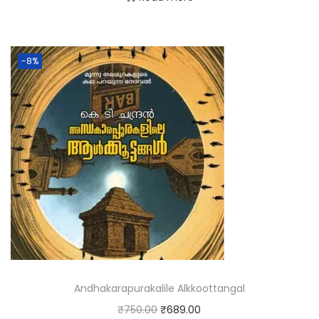
-8%
Andhakarapurakalile Alkkoottangal
₹
750.00
₹
689.00