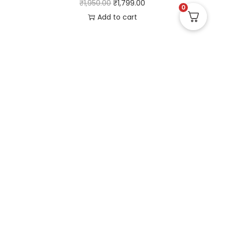
₹
1,950.00
₹
1,799.00
0
Add to cart
Useful Links
Quick Links
Social Links
Privacy Policy
Home
Instagram
Terms and Conditions
Store
Facebook
Refund and Returns
Contact us
X (Twitter)
Policy
Linked in
Shipping and Delivery
Pinterest